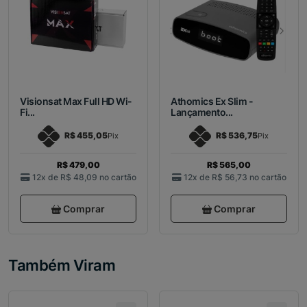
Visionsat Max Full HD Wi-
Athomics Ex Slim -
Fi...
Lançamento...
R$ 455,05
R$ 536,75
Pix
Pix
R$ 479,00
R$ 565,00
12x de
R$ 48,09
no cartão
12x de
R$ 56,73
no cartão
Comprar
Comprar
Também Viram