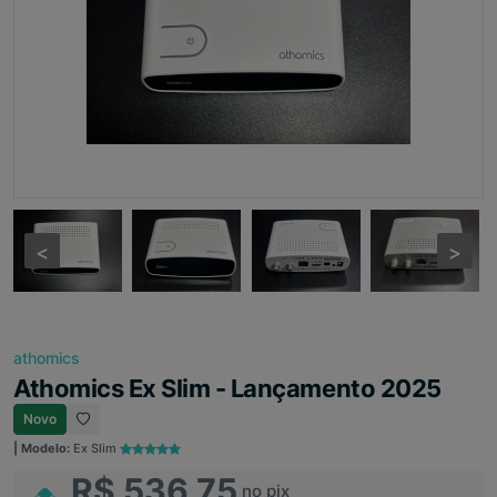
<
<
>
>
athomics
Athomics Ex Slim - Lançamento 2025
Novo
| Modelo:
Ex Slim
R$ 536,75
no pix