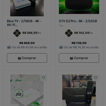
Blue TV - 2/16GB - 4K -
STV S3 Pro - 6K - 2/32GB
Wi-Fi...
-...
R$ 388,55
R$ 702,05
Pix
Pix
R$ 409,00
R$ 739,00
12x de
R$ 41,06
no cartão
12x de
R$ 74,20
no cartão
Comprar
Comprar