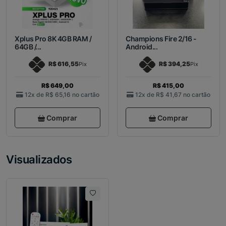
Xplus Pro 8K 4GB RAM /
Champions Fire 2/16 -
64GB /...
Android...
R$ 616,55
R$ 394,25
Pix
Pix
R$ 649,00
R$ 415,00
12x de
R$ 65,16
no cartão
12x de
R$ 41,67
no cartão
Comprar
Comprar
Visualizados