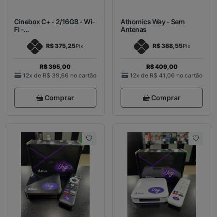
Cinebox C+ - 2/16GB - Wi-
Athomics Way - Sem
Fi -...
Antenas
R$ 375,25
R$ 388,55
Pix
Pix
R$ 395,00
R$ 409,00
12x de
R$ 39,66
no cartão
12x de
R$ 41,06
no cartão
Comprar
Comprar