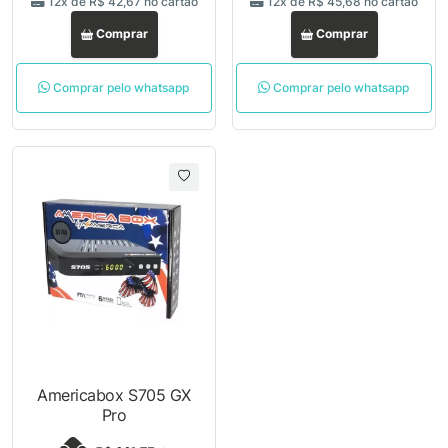
12x de
R$ 42,67
no cartão
12x de
R$ 45,68
no cartão
Comprar
Comprar
Comprar pelo whatsapp
Comprar pelo whatsapp
Americabox S705 GX
Pro