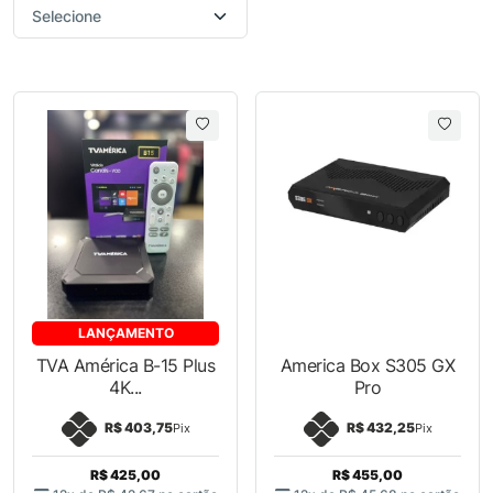
LANÇAMENTO
TVA América B-15 Plus
America Box S305 GX
4K...
Pro
R$ 403,75
R$ 432,25
Pix
Pix
R$ 425,00
R$ 455,00