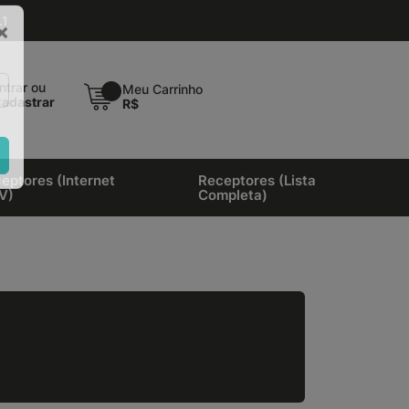
.1
×
ntrar ou
Meu Carrinho
adastrar
R$
eptores (Internet
Receptores (Lista
V)
Completa)