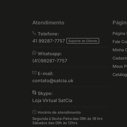
Atendimento
Págin
Telefone:
Página I
41 99287-7757
Suporte ao Cliente
Fale C
Minha 
Whatsapp:
Cadast
(41)99287-7757
Meus P
E-mail:
Catálog
contato@satcia.uk
Skype:
Loja Virtual SatCia
Horário de atendimento
Segunda à Sexta-Feira das 09h às 18 hrs
Sábados das 09h às 12hrs