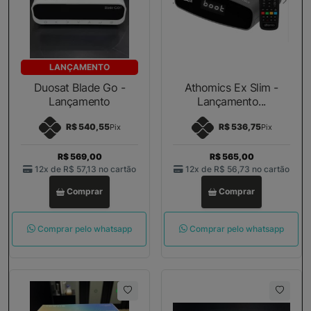
LANÇAMENTO
Duosat Blade Go -
Athomics Ex Slim -
Lançamento
Lançamento...
R$ 540,55
R$ 536,75
Pix
Pix
R$ 569,00
R$ 565,00
12x de
R$ 57,13
no cartão
12x de
R$ 56,73
no cartão
Comprar
Comprar
Comprar pelo whatsapp
Comprar pelo whatsapp