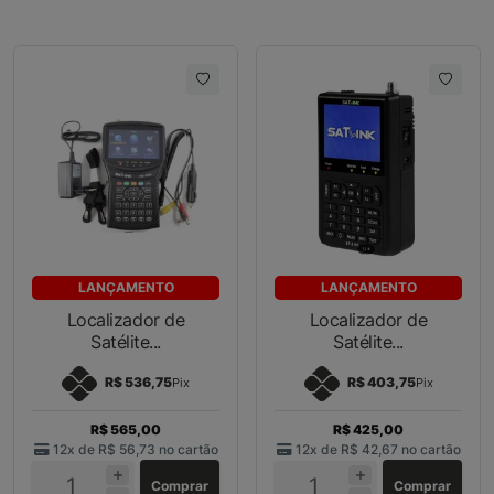
LANÇAMENTO
LANÇAMENTO
Localizador de
Localizador de
Satélite...
Satélite...
R$ 536,75
R$ 403,75
Pix
Pix
R$ 565,00
R$ 425,00
12x de
R$ 56,73
no cartão
12x de
R$ 42,67
no cartão
Comprar
Comprar