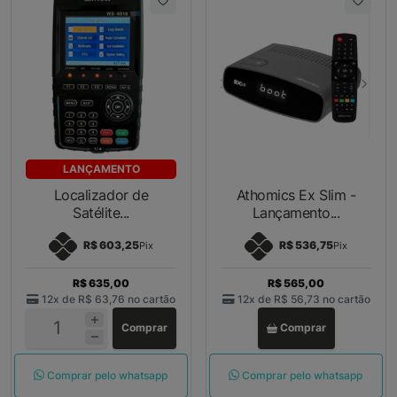
LANÇAMENTO
Localizador de
Athomics Ex Slim -
Satélite...
Lançamento...
R$ 603,25
R$ 536,75
Pix
Pix
R$ 635,00
R$ 565,00
12x de
R$ 63,76
no cartão
12x de
R$ 56,73
no cartão
Comprar
Comprar
Comprar pelo whatsapp
Comprar pelo whatsapp