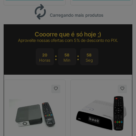
Carregando mais produtos
Cooorre que é só hoje ;)
Aproveite nossas ofertas com 5% de desconto no PIX.
20
58
57
Horas
Min
Seg