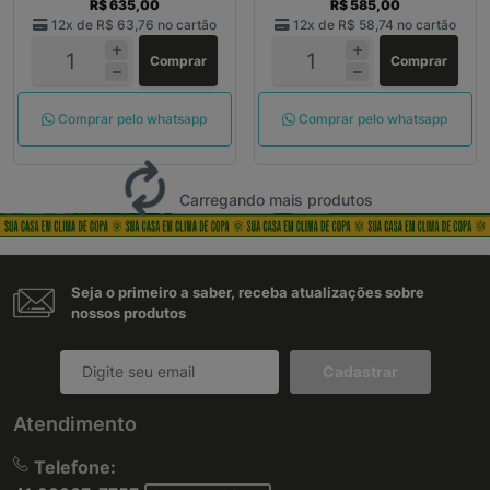
R$ 635,00
R$ 585,00
12x de
R$ 63,76
no cartão
12x de
R$ 58,74
no cartão
Comprar
Comprar
Comprar pelo whatsapp
Comprar pelo whatsapp
Carregando mais produtos
Seja o primeiro a saber, receba atualizações sobre
nossos produtos
Cadastrar
Atendimento
Telefone: