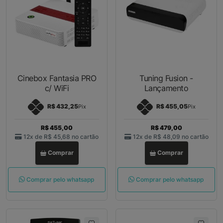
Cinebox Fantasia PRO
Tuning Fusion -
c/ WiFi
Lançamento
R$ 432,25
R$ 455,05
Pix
Pix
R$ 455,00
R$ 479,00
12x de
R$ 45,68
no cartão
12x de
R$ 48,09
no cartão
Comprar
Comprar
Comprar pelo whatsapp
Comprar pelo whatsapp