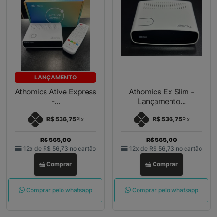
LANÇAMENTO
Athomics Ative Express
Athomics Ex Slim -
-...
Lançamento...
R$ 536,75
R$ 536,75
Pix
Pix
R$ 565,00
R$ 565,00
12x de
R$ 56,73
no cartão
12x de
R$ 56,73
no cartão
Comprar
Comprar
Comprar pelo whatsapp
Comprar pelo whatsapp