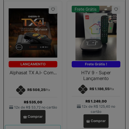
Frete Grátis
LANÇAMENTO
Frete Grátis !
Alphasat TX A.I- Com...
HTV 9 - Super
Lançamento
R$ 1.186,55
Pix
R$ 508,25
Pix
R$ 1.249,00
R$ 535,00
12x de
R$ 125,40
no
12x de
R$ 53,72
no cartão
cartão
Comprar
Comprar