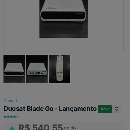
Duosat
Duosat Blade Go - Lançamento
Novo
R$ 540,55
no pix