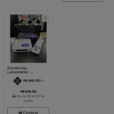
Duosat iJoy -
Lançamento -...
R$ 398,05
Pix
R$ 419,00
12x de
R$ 42,07
no
cartão
Comprar