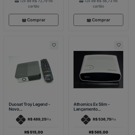
12x de
R$ 72,79
no
12x de
R$ 56,73
no
cartão
cartão
Comprar
Comprar
Duosat Troy Legend -
Athomics Ex Slim -
Novo...
Lançamento...
R$ 489,25
R$ 536,75
Pix
Pix
R$ 515,00
R$ 565,00