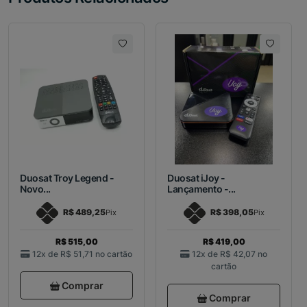
Duosat Troy Legend -
Duosat iJoy -
Novo...
Lançamento -...
R$ 489,25
R$ 398,05
Pix
Pix
R$ 515,00
R$ 419,00
12x de
R$ 51,71
no cartão
12x de
R$ 42,07
no
cartão
Comprar
Comprar