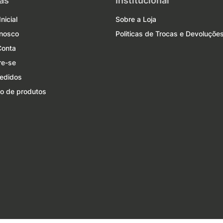
as
Institucional
nicial
Sobre a Loja
onosco
Politicas de Trocas e Devoluçõe
Conta
re-se
edidos
o de produtos