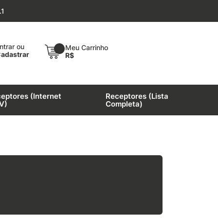
.1
ntrar ou
Meu Carrinho
adastrar
R$
eptores (Internet
Receptores (Lista
V)
Completa)