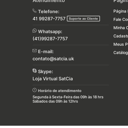
Atendimento
Págin
Telefone:
Página I
41 99287-7757
Suporte ao Cliente
Fale C
Minha 
Whatsapp:
Cadast
(41)99287-7757
Meus P
E-mail:
Catálog
contato@satcia.uk
Skype:
Loja Virtual SatCia
Horário de atendimento
Segunda à Sexta-Feira das 09h às 18 hrs
Sábados das 09h às 12hrs