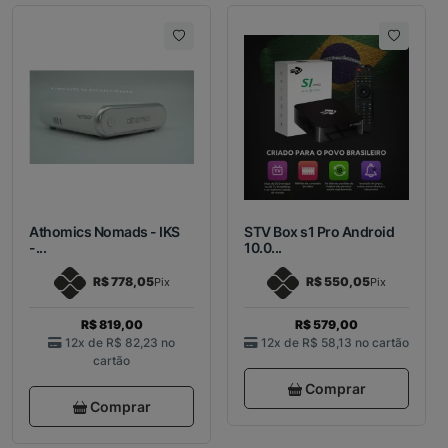
Athomics Nomads - IKS
STV Box s1 Pro Android
-...
10.0...
R$ 778,05
R$ 550,05
Pix
Pix
R$ 819,00
R$ 579,00
12x de
R$ 82,23
no
12x de
R$ 58,13
no cartão
cartão
Comprar
Comprar