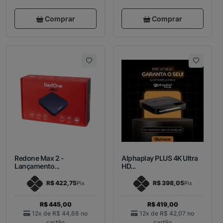
Comprar
Comprar
Redone Max 2 -
Alphaplay PLUS 4K Ultra
Lançamento...
HD...
R$ 422,75
R$ 398,05
Pix
Pix
R$ 445,00
R$ 419,00
12x de
R$ 44,68
no
12x de
R$ 42,07
no
cartão
cartão