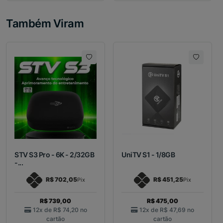
Também Viram
STV S3 Pro - 6K - 2/32GB
UniTV S1 - 1/8GB
-...
R$ 702,05
R$ 451,25
Pix
Pix
R$ 739,00
R$ 475,00
12x de
R$ 74,20
no
12x de
R$ 47,69
no
cartão
cartão