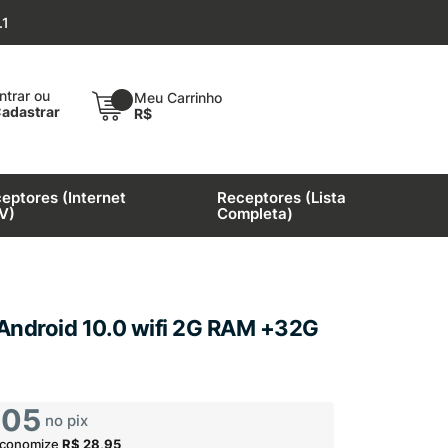
.1
×
ntrar ou
Meu Carrinho
adastrar
R$
eptores (Internet
Receptores (Lista
V)
Completa)
 Android 10.0 wifi 2G RAM +32G
,05
no pix
economize
R$ 28,95