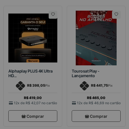
Alphaplay PLUS 4K Ultra
Tourosat Play -
HD...
Lançamento
R$ 398,05
R$ 441,75
Pix
Pix
R$ 419,00
R$ 465,00
12x de
R$ 42,07
no cartão
12x de
R$ 46,69
no cartão
Comprar
Comprar