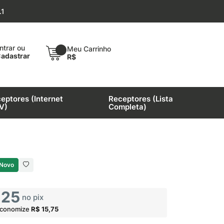
.1
×
ntrar ou
Meu Carrinho
adastrar
R$
eptores (Internet
Receptores (Lista
V)
Completa)
Novo
,25
no pix
economize
R$ 15,75