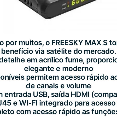
do por muitos, o FREESKY MAX S t
benefício via satélite do mercado.
etalhe em acrílico fume, proporci
elegante e moderno
sponíveis permitem acesso rápido a
de canais e volume
om entrada USB, saída HDMI (compat
45 e WI-FI integrado para acesso 
leto com acesso rápido as funçõe